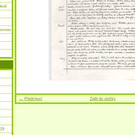
okolí
ihovnou
← Předchozí
Zpět do složky
019