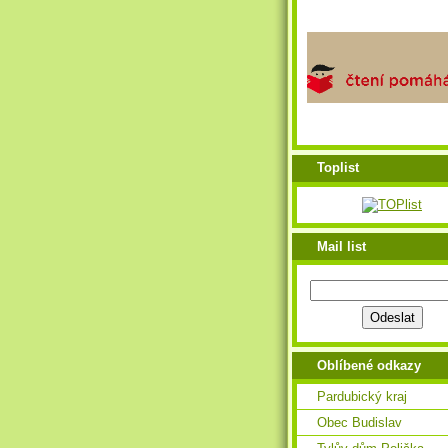
Toplist
Mail list
Oblíbené odkazy
Pardubický kraj
Obec Budislav