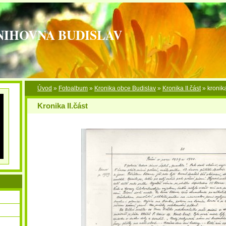
NIHOVNA BUDISLAV
Úvod
»
Fotoalbum
»
Kronika obce Budislav
»
Kronika II.část
»
kronika
Kronika II.část