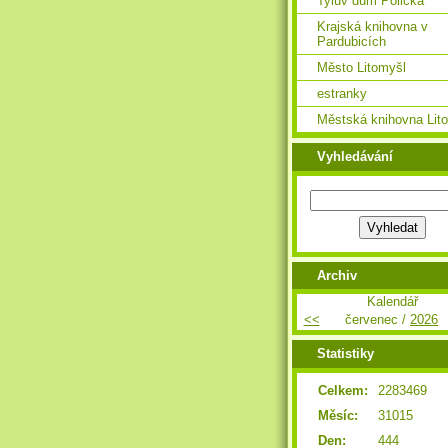
Tylův dům Polička
Krajská knihovna v
Pardubicích
Město Litomyšl
estranky
Městská knihovna Lit
Vyhledávání
Archiv
Kalendář
<<
červenec /
2026
Statistiky
Celkem:
2283469
Měsíc:
31015
Den:
444