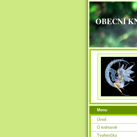
OBECNÍ K
Menu
Úvod
O knihovně
Tvořeníčko