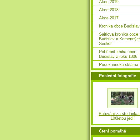
Akce 2019
Akce 2018
Akce 2017
Kronika obce Budislav
Saitlova kronika obce
Budislav a Kamennýc
Sedlišť
Pohřební kniha obce
Budislav z roku 1806
Posekanecká sklárna
Poslední fotografie
Putování za studánka
100letou jedlí
Čtení pomáhá