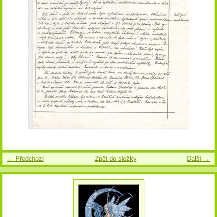
← Předchozí
Zpět do složky
Další →