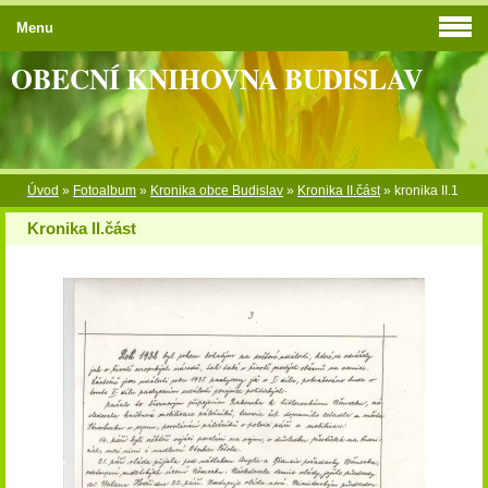
Menu
OBECNÍ KNIHOVNA BUDISLAV
Úvod
»
Fotoalbum
»
Kronika obce Budislav
»
Kronika II.část
»
kronika II.1
Kronika II.část