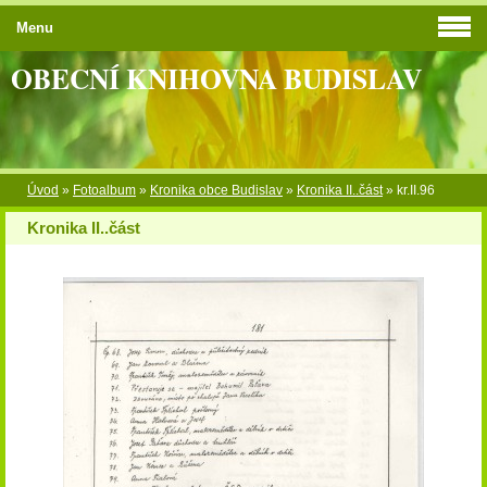
Menu
OBECNÍ KNIHOVNA BUDISLAV
Úvod
»
Fotoalbum
»
Kronika obce Budislav
»
Kronika II..část
»
kr.II.96
Kronika II..část