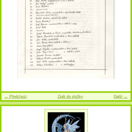
← Předchozí
Zpět do složky
Další →