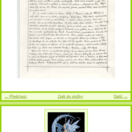
← Předchozí
Zpět do složky
Další →