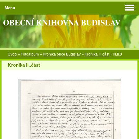
Menu
OBECNÍ KNIHOVNA BUDISLAV
Úvod
»
Fotoalbum
»
Kronika obce Budislav
»
Kronika II..část
»
kr.II.8
Kronika II..část