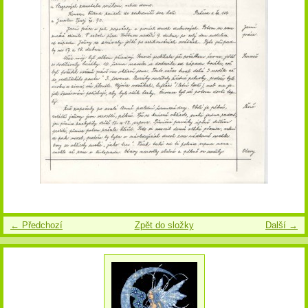
← Předchozí
Zpět do složky
Další →