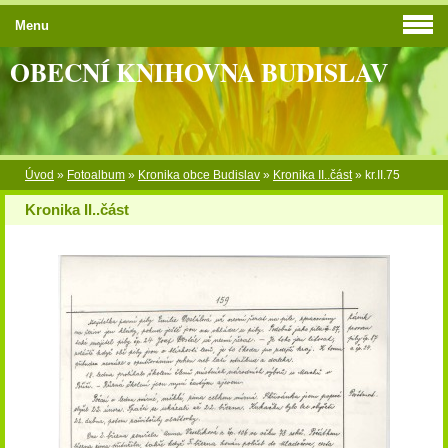
Menu
OBECNÍ KNIHOVNA BUDISLAV
Úvod
»
Fotoalbum
»
Kronika obce Budislav
»
Kronika II..část
»
kr.II.75
Kronika II..část