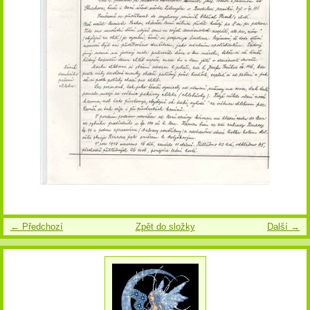
← Předchozí
Zpět do složky
Další →