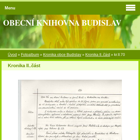
Menu
OBECNÍ KNIHOVNA BUDISLAV
Úvod
»
Fotoalbum
»
Kronika obce Budislav
»
Kronika II..část
»
kr.II.70
Kronika II..část