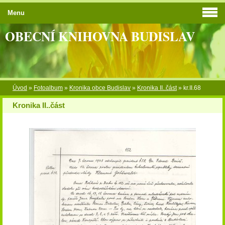
Menu
OBECNÍ KNIHOVNA BUDISLAV
Úvod
»
Fotoalbum
»
Kronika obce Budislav
»
Kronika II..část
»
kr.II.68
Kronika II..část