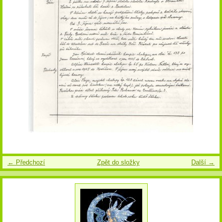
← Předchozí
Zpět do složky
Další →