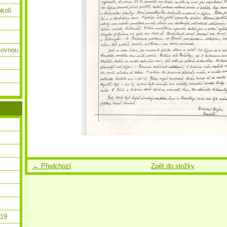
okolí
ihovnou
← Předchozí
Zpět do složky
019