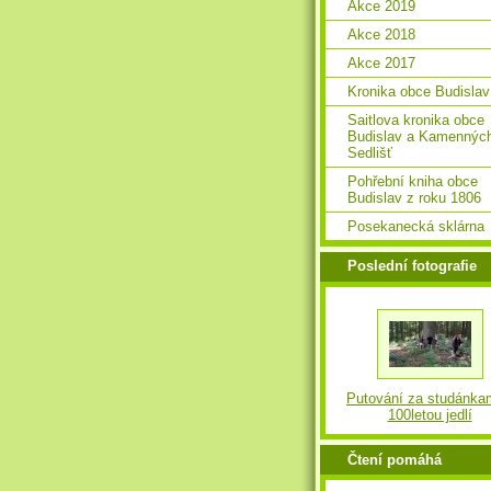
Akce 2019
Akce 2018
Akce 2017
Kronika obce Budislav
Saitlova kronika obce
Budislav a Kamennýc
Sedlišť
Pohřební kniha obce
Budislav z roku 1806
Posekanecká sklárna
Poslední fotografie
Putování za studánka
100letou jedlí
Čtení pomáhá