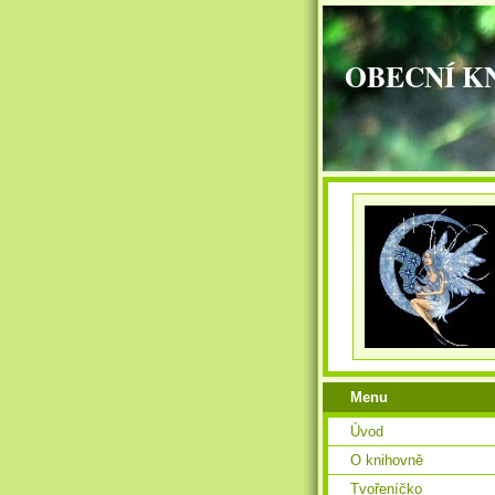
OBECNÍ K
Menu
Úvod
O knihovně
Tvořeníčko