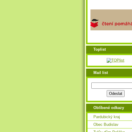
Toplist
Mail list
Oblíbené odkazy
Pardubický kraj
Obec Budislav