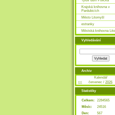
Tylův dům Polička
Krajská knihovna v
Pardubicích
Město Litomyšl
estranky
Městská knihovna Lit
Vyhledávání
Archiv
Kalendář
<<
červenec /
2026
Statistiky
Celkem:
2284565
Měsíc:
24516
Den:
567