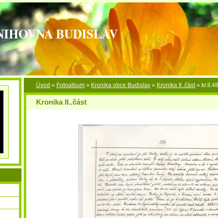
NIHOVNA BUDISLAV
Úvod
»
Fotoalbum
»
Kronika obce Budislav
»
Kronika II..část
»
kr.II.4
Kronika II..část