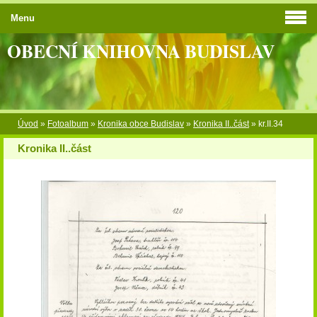
Menu
OBECNÍ KNIHOVNA BUDISLAV
Úvod
»
Fotoalbum
»
Kronika obce Budislav
»
Kronika II..část
»
kr.II.34
Kronika II..část