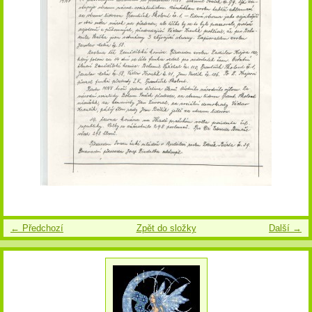
← Předchozí
Zpět do složky
Další →