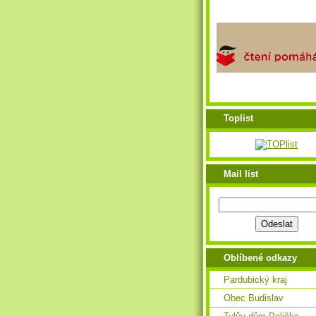
Toplist
Mail list
Oblíbené odkazy
Pardubický kraj
Obec Budislav