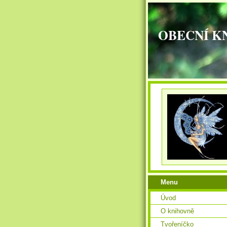
OBECNÍ K
Menu
Úvod
O knihovně
Tvořeníčko