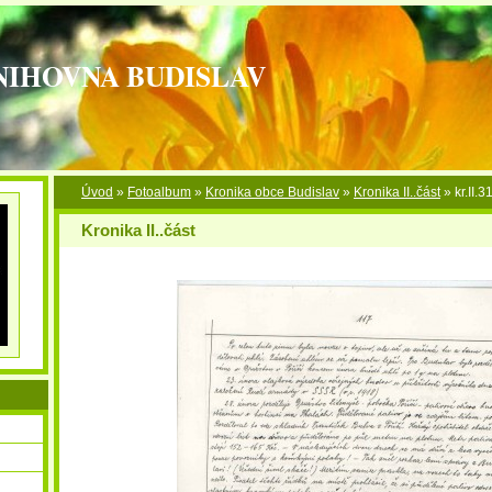
NIHOVNA BUDISLAV
Úvod
»
Fotoalbum
»
Kronika obce Budislav
»
Kronika II..část
»
kr.II.3
Kronika II..část