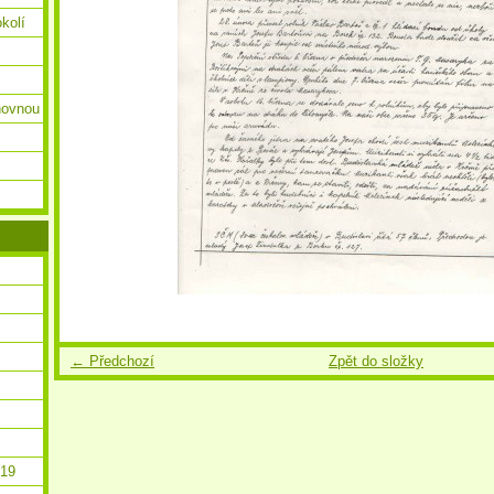
okolí
ihovnou
← Předchozí
Zpět do složky
019