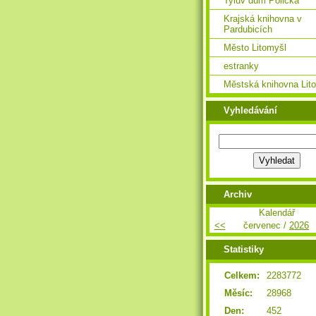
Tylův dům Polička
Krajská knihovna v
Pardubicích
Město Litomyšl
estranky
Městská knihovna Lit
Vyhledávání
Archiv
Kalendář
<<
červenec /
2026
Statistiky
Celkem:
2283772
Měsíc:
28968
Den:
452