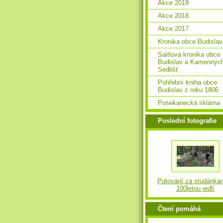
Akce 2019
Akce 2018
Akce 2017
Kronika obce Budislav
Saitlova kronika obce
Budislav a Kamennýc
Sedlišť
Pohřební kniha obce
Budislav z roku 1806
Posekanecká sklárna
Poslední fotografie
Putování za studánka
100letou jedlí
Čtení pomáhá