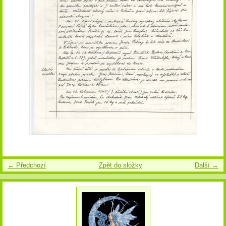
← Předchozí
Zpět do složky
Další →