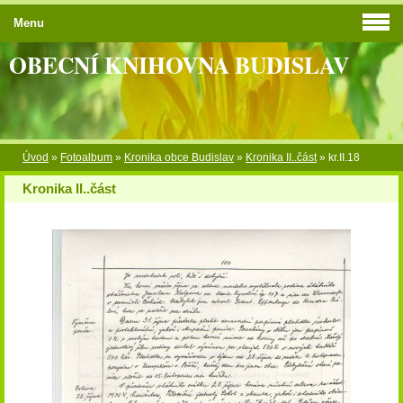
Menu
OBECNÍ KNIHOVNA BUDISLAV
Úvod
»
Fotoalbum
»
Kronika obce Budislav
»
Kronika II..část
»
kr.II.18
Kronika II..část