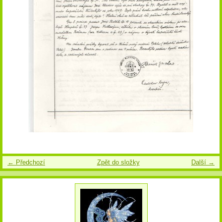
← Předchozí
Zpět do složky
Další →