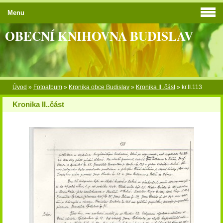
Menu
OBECNÍ KNIHOVNA BUDISLAV
Úvod
»
Fotoalbum
»
Kronika obce Budislav
»
Kronika II..část
»
kr.II.113
Kronika II..část