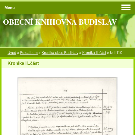
Menu
OBECNÍ KNIHOVNA BUDISLAV
Úvod
»
Fotoalbum
»
Kronika obce Budislav
»
Kronika II..část
»
kr.II.110
Kronika II..část