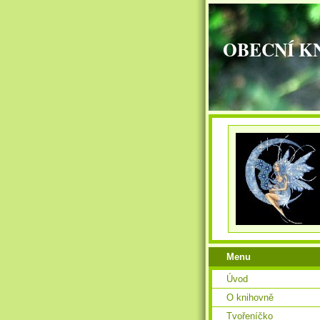
OBECNÍ K
Menu
Úvod
O knihovně
Tvořeníčko