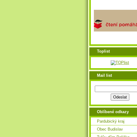
Toplist
Mail list
Oblíbené odkazy
Pardubický kraj
Obec Budislav