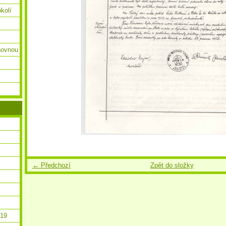
okolí
ihovnou
← Předchozí
Zpět do složky
019