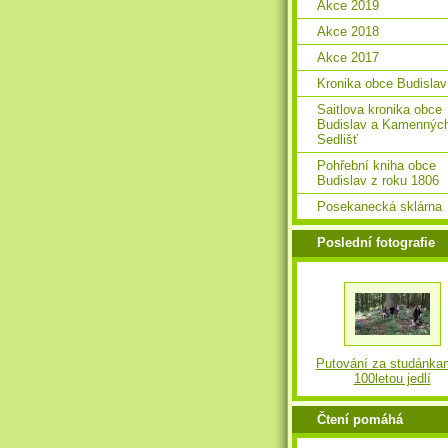
Akce 2019
Akce 2018
Akce 2017
Kronika obce Budislav
Saitlova kronika obce
Budislav a Kamennýc
Sedlišť
Pohřební kniha obce
Budislav z roku 1806
Posekanecká sklárna
Poslední fotografie
Putování za studánka
100letou jedlí
Čtení pomáhá