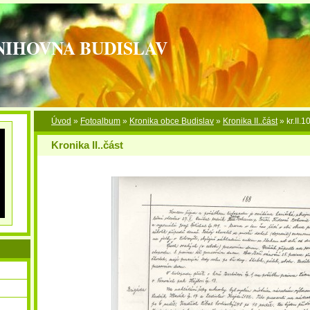
NIHOVNA BUDISLAV
Úvod
»
Fotoalbum
»
Kronika obce Budislav
»
Kronika II..část
»
kr.II.1
Kronika II..část