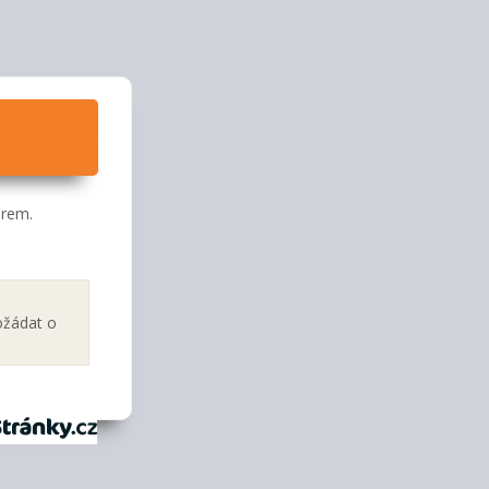
orem.
ožádat o
tránky.cz