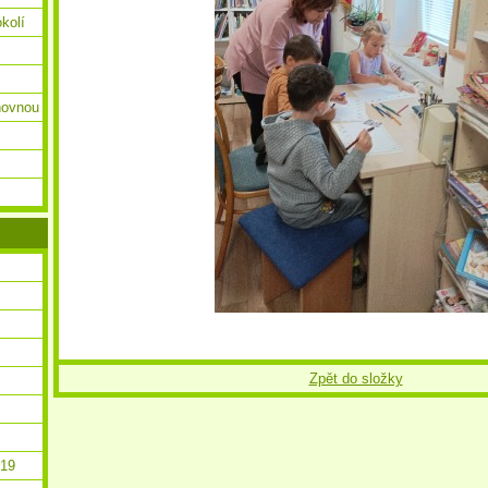
okolí
ihovnou
Zpět do složky
019