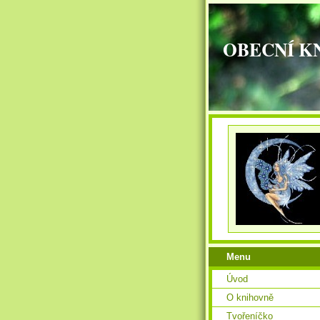
OBECNÍ K
Menu
Úvod
O knihovně
Tvořeníčko