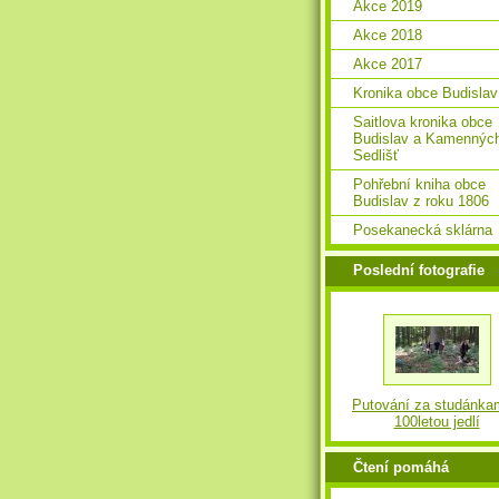
Akce 2019
Akce 2018
Akce 2017
Kronika obce Budislav
Saitlova kronika obce
Budislav a Kamennýc
Sedlišť
Pohřební kniha obce
Budislav z roku 1806
Posekanecká sklárna
Poslední fotografie
Putování za studánka
100letou jedlí
Čtení pomáhá