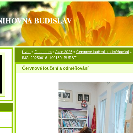
NIHOVNA BUDISLAV
Úvod
»
Fotoalbum
»
Akce 2025
»
Červnové loučení a odměňování
»
IMG_20250616_100159_BURST1
Červnové loučení a odměňování