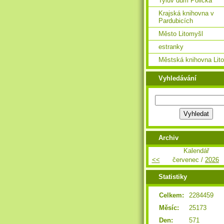
Tylův dům Polička
Krajská knihovna v
Pardubicích
Město Litomyšl
estranky
Městská knihovna Lit
Vyhledávání
Archiv
Kalendář
<<
červenec /
2026
Statistiky
Celkem:
2284459
Měsíc:
25173
Den:
571