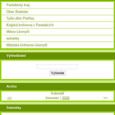
Pardubický kraj
Obec Budislav
Tylův dům Polička
Krajská knihovna v Pardubicích
Město Litomyšl
estranky
Městská knihovna Litomyšl
Vyhledávání
Archiv
Kalendář
<<
červenec /
2026
>>
Statistiky