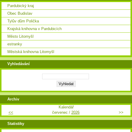
Pardubický kraj
Obec Budislav
Tylův dům Polička
Krajská knihovna v Pardubicích
Město Litomyšl
estranky
Městská knihovna Litomyšl
Vyhledávání
Archiv
Kalendář
<<
červenec /
2026
>>
Statistiky