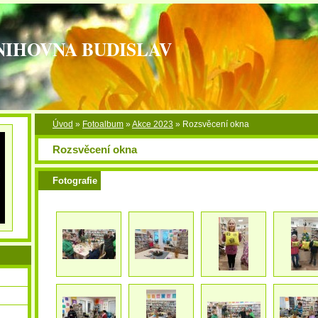
NIHOVNA BUDISLAV
Úvod
»
Fotoalbum
»
Akce 2023
»
Rozsvěcení okna
Rozsvěcení okna
Fotografie