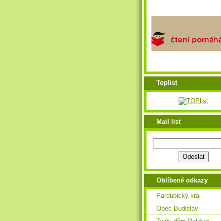
Toplist
Mail list
Oblíbené odkazy
Pardubický kraj
Obec Budislav