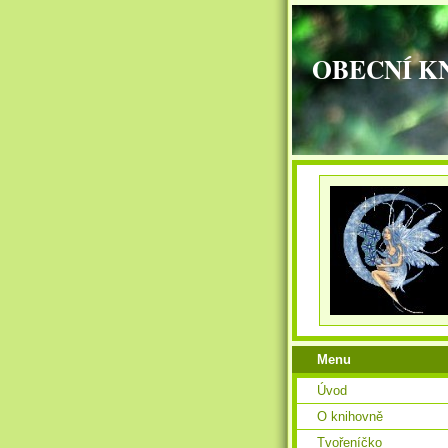
OBECNÍ K
Menu
Úvod
O knihovně
Tvořeníčko