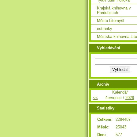
Tylův dům Polička
Krajská knihovna v
Pardubicích
Město Litomyšl
estranky
Městská knihovna Lit
Vyhledávání
Archiv
Kalendář
<<
červenec /
2026
Statistiky
Celkem:
2284487
Měsíc:
25043
Den:
577