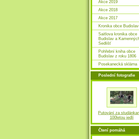
Akce 2019
Akce 2018
Akce 2017
Kronika obce Budislav
Saitlova kronika obce
Budislav a Kamennýc
Sedlišť
Pohřební kniha obce
Budislav z roku 1806
Posekanecká sklárna
Poslední fotografie
Putování za studánka
100letou jedlí
Čtení pomáhá