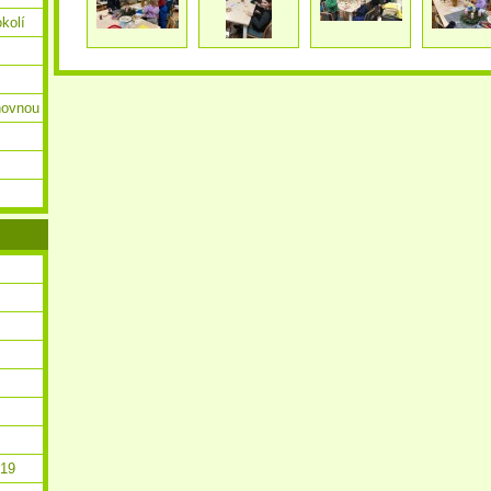
okolí
ihovnou
019