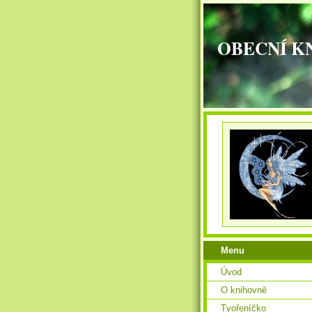
OBECNÍ K
Menu
Úvod
O knihovně
Tvořeníčko