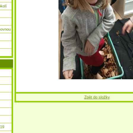
okolí
ihovnou
Zpět do složky
019