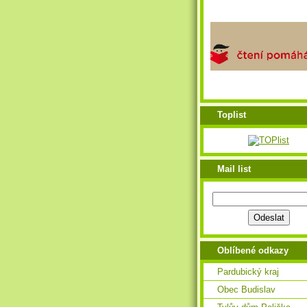
Toplist
Mail list
Oblíbené odkazy
Pardubický kraj
Obec Budislav