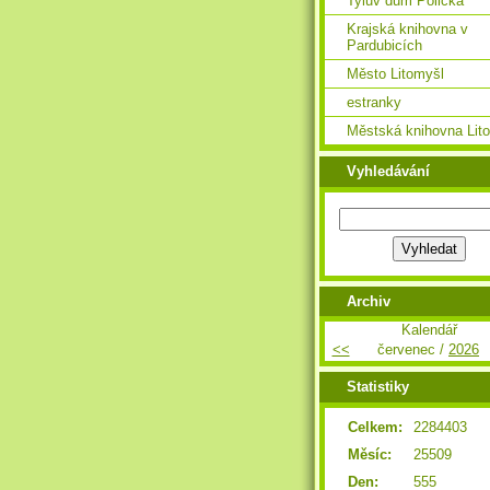
Tylův dům Polička
Krajská knihovna v
Pardubicích
Město Litomyšl
estranky
Městská knihovna Lit
Vyhledávání
Archiv
Kalendář
<<
červenec /
2026
Statistiky
Celkem:
2284403
Měsíc:
25509
Den:
555