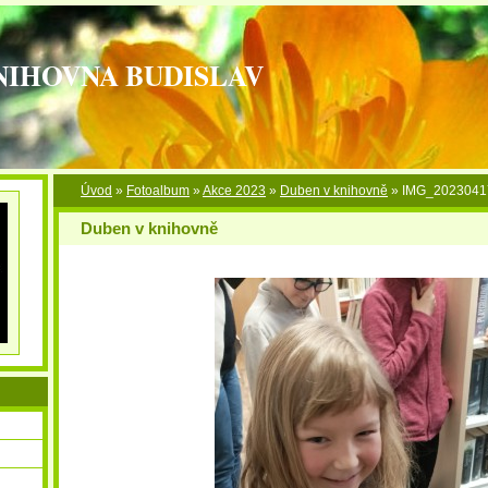
NIHOVNA BUDISLAV
Úvod
»
Fotoalbum
»
Akce 2023
»
Duben v knihovně
»
IMG_2023041
Duben v knihovně