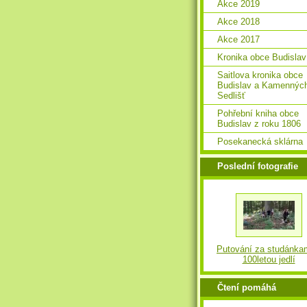
Akce 2019
Akce 2018
Akce 2017
Kronika obce Budislav
Saitlova kronika obce
Budislav a Kamennýc
Sedlišť
Pohřební kniha obce
Budislav z roku 1806
Posekanecká sklárna
Poslední fotografie
Putování za studánka
100letou jedlí
Čtení pomáhá