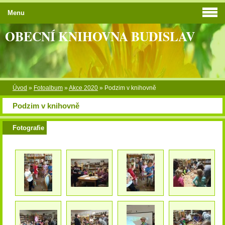
Menu
OBECNÍ KNIHOVNA BUDISLAV
Úvod
»
Fotoalbum
»
Akce 2020
»
Podzim v knihovně
Podzim v knihovně
Fotografie