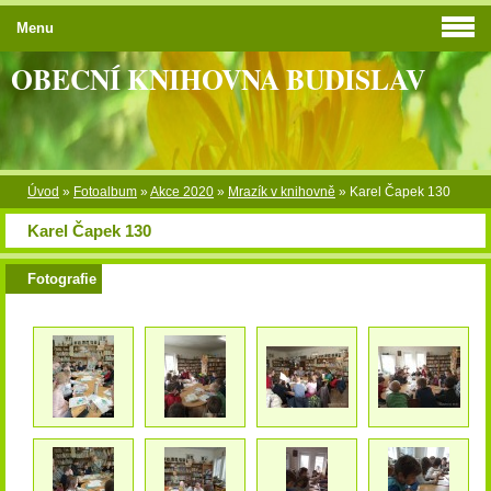
Menu
OBECNÍ KNIHOVNA BUDISLAV
Úvod
»
Fotoalbum
»
Akce 2020
»
Mrazík v knihovně
»
Karel Čapek 130
Karel Čapek 130
Fotografie