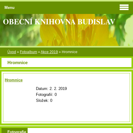
Menu
OBECNÍ KNIHOVNA BUDISLAV
Úvod
»
Fotoalbum
»
Akce 2019
»
Hromnice
Hromnice
Hromnice
Datum:
2. 2. 2019
Fotografií:
0
Složek:
0
Fotografie