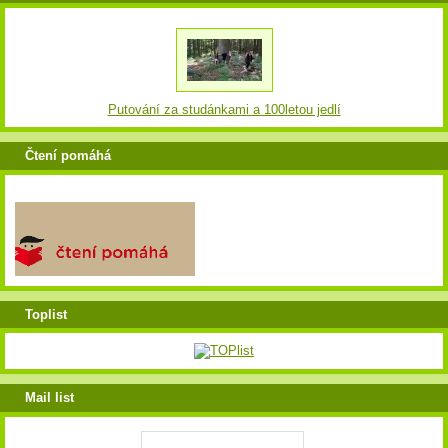
Putování za studánkami a 100letou jedlí
Čtení pomáhá
Toplist
Mail list