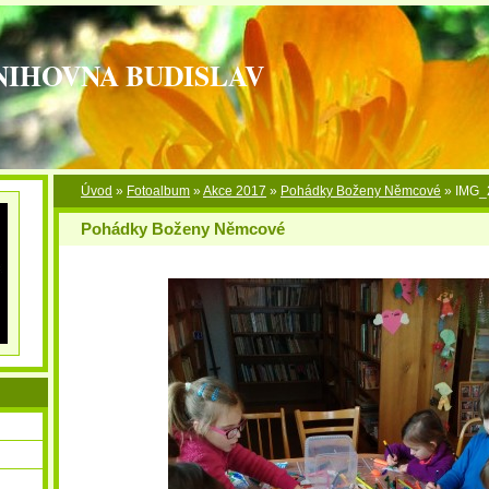
NIHOVNA BUDISLAV
Úvod
»
Fotoalbum
»
Akce 2017
»
Pohádky Boženy Němcové
»
IMG_
Pohádky Boženy Němcové