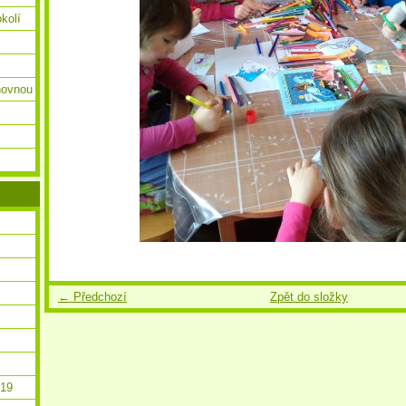
okolí
ihovnou
← Předchozí
Zpět do složky
019