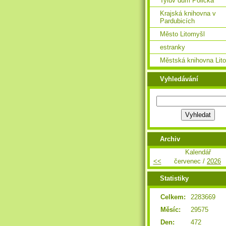
Tylův dům Polička
Krajská knihovna v
Pardubicích
Město Litomyšl
estranky
Městská knihovna Lit
Vyhledávání
Archiv
Kalendář
<<
červenec /
2026
Statistiky
Celkem:
2283669
Měsíc:
29575
Den:
472