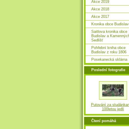
Akce 2019
Akce 2018
Akce 2017
Kronika obce Budislav
Saitlova kronika obce
Budislav a Kamennýc
Sedlišť
Pohřební kniha obce
Budislav z roku 1806
Posekanecká sklárna
Poslední fotografie
Putování za studánka
100letou jedlí
Čtení pomáhá