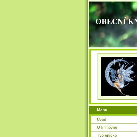
OBECNÍ K
Menu
Úvod
O knihovně
Tvořeníčko