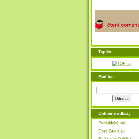
Toplist
Mail list
Oblíbené odkazy
Pardubický kraj
Obec Budislav