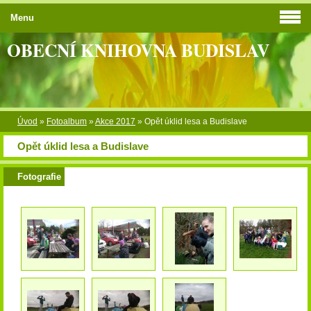
Menu
OBECNÍ KNIHOVNA BUDISLAV
Úvod
»
Fotoalbum
»
Akce 2017
»
Opět úklid lesa a Budislave
Opět úklid lesa a Budislave
Fotografie