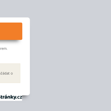
orem.
ožádat o
tránky.cz