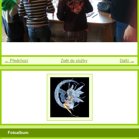
← Předchozí
Zpět do složky
Další →
Fotoalbum