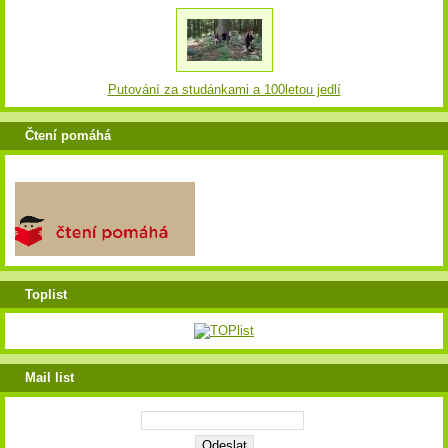
Putování za studánkami a 100letou jedlí
Čtení pomáhá
Toplist
Mail list