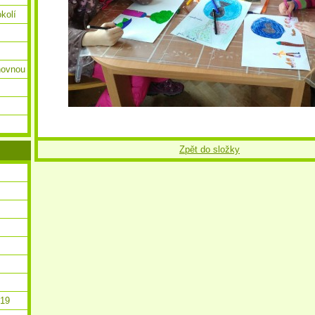
okolí
ihovnou
Zpět do složky
019