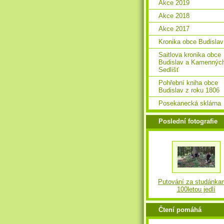
Akce 2019
Akce 2018
Akce 2017
Kronika obce Budislav
Saitlova kronika obce
Budislav a Kamennýc
Sedlišť
Pohřební kniha obce
Budislav z roku 1806
Posekanecká sklárna
Poslední fotografie
Putování za studánka
100letou jedlí
Čtení pomáhá