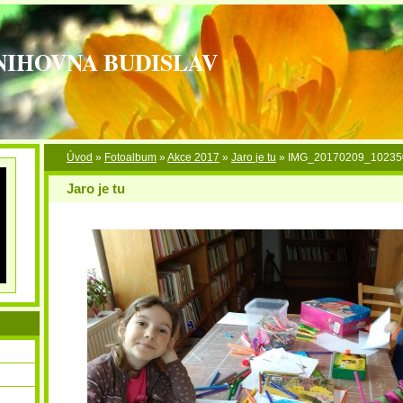
NIHOVNA BUDISLAV
Úvod
»
Fotoalbum
»
Akce 2017
»
Jaro je tu
»
IMG_20170209_10235
Jaro je tu