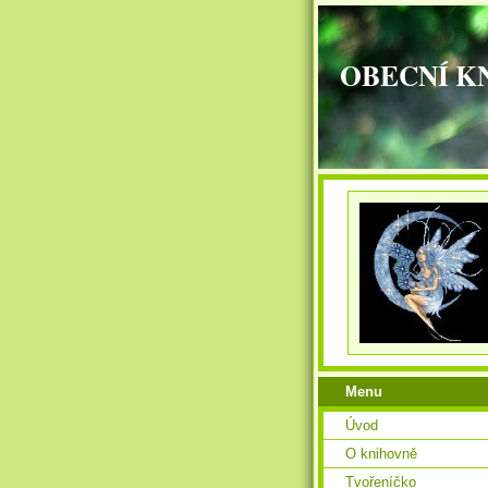
OBECNÍ K
Menu
Úvod
O knihovně
Tvořeníčko