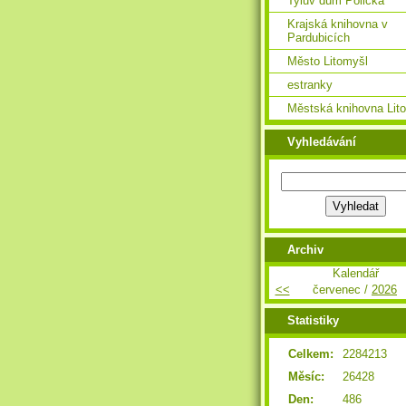
Tylův dům Polička
Krajská knihovna v
Pardubicích
Město Litomyšl
estranky
Městská knihovna Lit
Vyhledávání
Archiv
Kalendář
<<
červenec /
2026
Statistiky
Celkem:
2284213
Měsíc:
26428
Den:
486