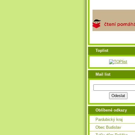
Toplist
Mail list
Oblíbené odkazy
Pardubický kraj
Obec Budislav