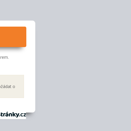
orem.
ožádat o
tránky.cz