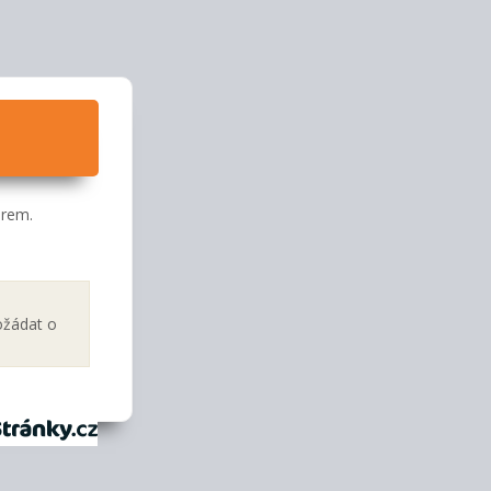
orem.
ožádat o
tránky.cz