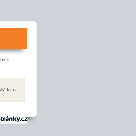
orem.
ožádat o
tránky.cz